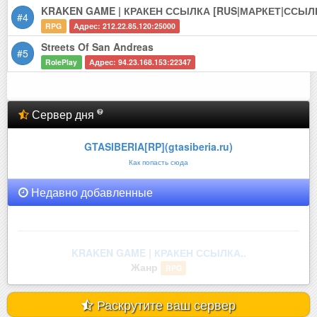
KRAKEN GAME | КРАКЕН ССЫЛКА [RUS|МАРКЕТ|ССЫЛ
#4
RPG
Адрес: 212.22.85.120:25000
Streets Of San Andreas
#5
RolePlay
Адрес: 94.23.168.153:22347
Сервер дня
GTASIBERIA[RP](gtasiberia.ru)
Как попасть сюда
Недавно добавленные
legenda mta.
Жанр
RolePlay
Раскрутите ваш сервер