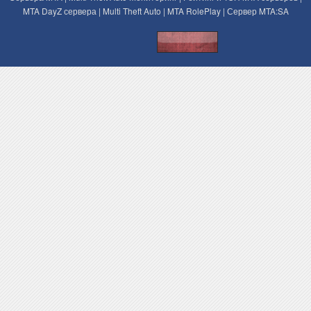
MTA DayZ сервера | Multi Theft Auto | MTA RolePlay | Сервер MTA:SA