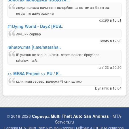
люди сначала начинают оскорблять а потом за банят за
не за что даже админы
dxx96
15:51
в
#1Dying World - DayZ [RUS..
лучший сервер
kyoto
17:23
в
rahatov.mta [t.me/mtaraha..
IP указан не верно - искать через поиск в браузере
rahatov.mta💪
rah123
20:20
в
>> MESA Project >> RU / E..
каличный сервер, валерка79 сын шлюхи
Dynamic
16:04
в
© 2016-2026
Сервера Multi Theft Auto San Andreas
- MTA-
Servers.ru
Сервера MTA | Multi Theft Auto Мониторинг | Рейтинг и ТОП MTA серверов |