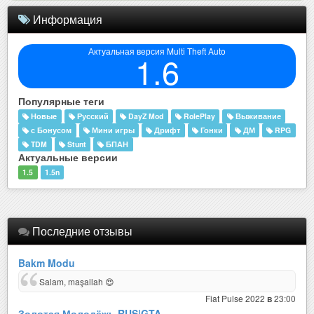
Информация
Актуальная версия Multi Theft Auto
1.6
Популярные теги
Новые
Русский
DayZ Mod
RolePlay
Выживание
с Бонусом
Мини игры
Дрифт
Гонки
ДМ
RPG
TDM
Stunt
БПАН
Актуальные версии
1.5
1.5n
Последние отзывы
Bakm Modu
Salam, maşallah 😍
Fiat Pulse 2022
23:00
в
Золотая Молодёжь RUS|GTA ..