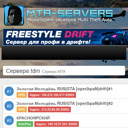
Сервера tdm
Сервера MTA
Золотая Молодёжь RUS|GTA [oper|bpaN|drift]#1
#1
RPG
Адрес: 155.212.165.217:22003
Золотая Молодёжь RUS|GTA [oper|bpaN|drift]#2
#2
RPG
Адрес: 212.22.85.36:22003
КРАСНОЯРСКИЙ
#3
RolePlay
Адрес: 195.18.27.241:22045