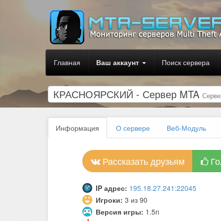
Главная
Ваш аккаунт
Поиск сервера
КРАСНОЯРСКИЙ - Сервер MTA
Серве
Информация
О сервере
Веб-Модуль
Рассказать друзьям
Го
IP адрес:
195.18.27.241:22045
Игроки:
3 из 90
Версия игры:
1.5n