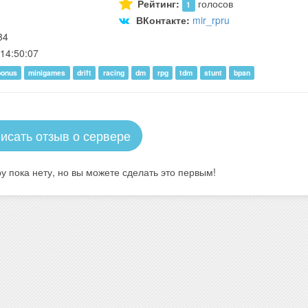
Рейтинг:
голосов
1
ВКонтакте:
mir_rpru
34
14:50:07
bonus
minigames
drift
racing
dm
rpg
tdm
stunt
bpan
исать отзыв о сервере
у пока нету, но вы можете сделать это первым!