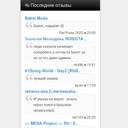
Последние отзывы
Bakm Modu
Salam, maşallah 😍
Fiat Pulse 2022
23:00
в
Золотая Молодёжь RUS|GTA ..
люди сначала начинают
оскорблять а потом за банят за
не за что даже админы
dxx96
15:51
в
#1Dying World - DayZ [RUS..
лучший сервер
kyoto
17:23
в
rahatov.mta [t.me/mtaraha..
IP указан не верно - искать
через поиск в браузере
rahatov.mta💪
rah123
20:20
в
>> MESA Project >> RU / E..