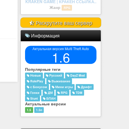
legenda mta.
Жанр
RolePlay
Раскрутите ваш сервер
Информация
Актуальная версия Multi Theft Auto
1.6
Популярные теги
Новые
Русский
DayZ Mod
RolePlay
Выживание
с Бонусом
Мини игры
Дрифт
Гонки
ДМ
RPG
TDM
Stunt
БПАН
Актуальные версии
1.5
1.5n