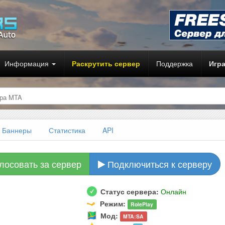
Информация
Раскрутить сервер
Поддержка
Игр
ра MTA
Баннеры
Статистика
API
лосовать за сервер
Подключиться к серверу
Статус сервера:
Онлайн
Режим:
RolePlay
Мод:
MTA:SA