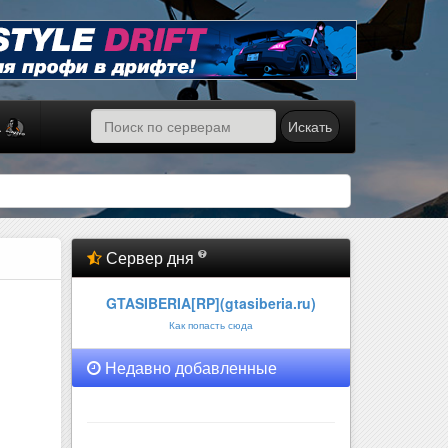
Искать
а
Сервер дня
GTASIBERIA[RP](gtasiberia.ru)
Как попасть сюда
Недавно добавленные