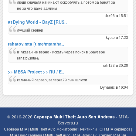
люди сначала начинают оскорблять а потом за банят за
не за что даже админы
dxx96
15:51
в
#1Dying World - DayZ [RUS..
лучший сервер
kyoto
17:23
в
rahatov.mta [t.me/mtaraha..
IP указан не верно - искать через поиск в браузере
rahatov.mta💪
rah123
20:20
в
>> MESA Project >> RU / E..
каличный сервер, валерка79 сын шлюхи
Dynamic
16:04
в
© 2016-2026
Сервера Multi Theft Auto San Andreas
- MTA-
Servers.ru
Сервера MTA | Multi Theft Auto Мониторинг | Рейтинг и ТОП MTA серверов |
MTA DayZ сервера | Multi Theft Auto | MTA RolePlay | Сервер MTA:SA