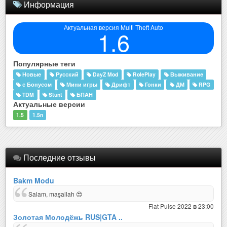
Информация
Актуальная версия Multi Theft Auto
1.6
Популярные теги
Новые
Русский
DayZ Mod
RolePlay
Выживание
с Бонусом
Мини игры
Дрифт
Гонки
ДМ
RPG
TDM
Stunt
БПАН
Актуальные версии
1.5
1.5n
Последние отзывы
Bakm Modu
Salam, maşallah 😍
Fiat Pulse 2022
23:00
в
Золотая Молодёжь RUS|GTA ..