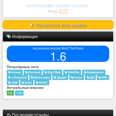
legenda mta.
Раскрутите ваш сервер
Информация
Актуальная версия Multi Theft Auto
1.6
Популярные теги
Новые
Русский
DayZ Mod
RolePlay
Выживание
с Бонусом
Мини игры
Дрифт
Гонки
ДМ
RPG
TDM
Stunt
БПАН
Актуальные версии
1.5
1.5n
Последние отзывы