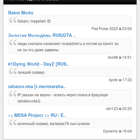
Bakm Modu
Salam, maşallah 😍
Fiat Pulse 2022
23:00
в
Золотая Молодёжь RUS|GTA ..
люди сначала начинают оскорблять а потом за банят за
не за что даже админы
dxx96
15:51
в
#1Dying World - DayZ [RUS..
лучший сервер
kyoto
17:23
в
rahatov.mta [t.me/mtaraha..
IP указан не верно - искать через поиск в браузере
rahatov.mta💪
rah123
20:20
в
>> MESA Project >> RU / E..
каличный сервер, валерка79 сын шлюхи
Dynamic
16:04
в