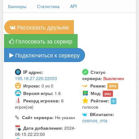
Баннеры
Статистика
API
Рассказать друзьям
Голосовать за сервер
Подключиться к серверу
IP адрес:
Статус
195.18.27.226:22053
сервера:
Выключен
Игроки:
0 из 0
Режим:
RPG
Версия игры:
1.6
Мод:
play
Рекорд игроков:
6
Рейтинг:
0
игрок(ов)
голосов
ВКонтакте:
Сайт сервера:
Не указан
cosmos_mta
Дата добавления:
2024-
08-15 22:23:00