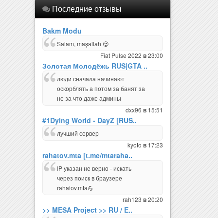
Последние отзывы
Bakm Modu
Salam, maşallah 😍
Fiat Pulse 2022
23:00
в
Золотая Молодёжь RUS|GTA ..
люди сначала начинают
оскорблять а потом за банят за
не за что даже админы
dxx96
15:51
в
#1Dying World - DayZ [RUS..
лучший сервер
kyoto
17:23
в
rahatov.mta [t.me/mtaraha..
IP указан не верно - искать
через поиск в браузере
rahatov.mta💪
rah123
20:20
в
>> MESA Project >> RU / E..