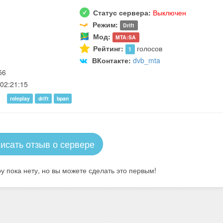
Статус сервера:
Выключен
Режим:
Drift
Мод:
MTA:SA
Рейтинг:
голосов
1
ВКонтакте:
dvb_mta
56
02:21:15
roleplay
drift
bpan
исать отзыв о сервере
у пока нету, но вы можете сделать это первым!