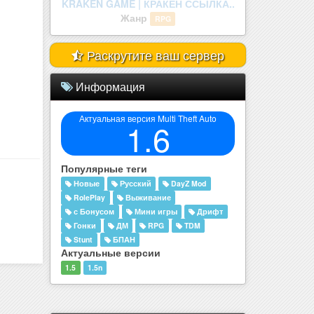
legenda mta.
Жанр
RolePlay
Раскрутите ваш сервер
Информация
Актуальная версия Multi Theft Auto
1.6
Популярные теги
Новые
Русский
DayZ Mod
RolePlay
Выживание
с Бонусом
Мини игры
Дрифт
Гонки
ДМ
RPG
TDM
Stunt
БПАН
Актуальные версии
1.5
1.5n