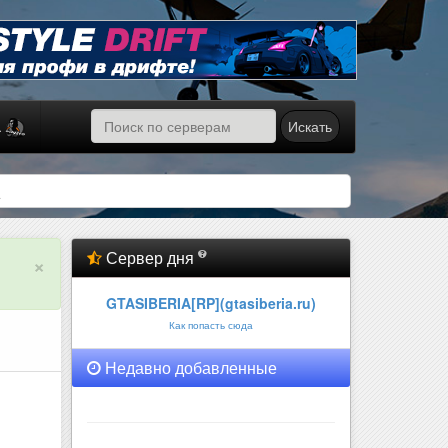
Искать
а
A
Сервер дня
×
GTASIBERIA[RP](gtasiberia.ru)
Как попасть сюда
Недавно добавленные