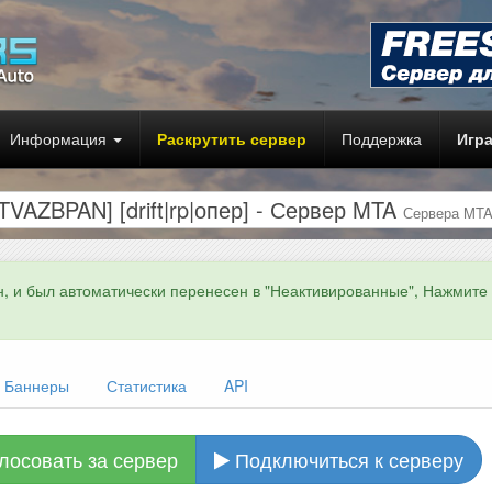
Информация
Раскрутить сервер
Поддержка
Игр
VAZBPAN] [drift|rp|опер] - Сервер MTA
Сервера MT
н, и был автоматически перенесен в "Неактивированные", Нажмите
Баннеры
Статистика
API
лосовать за сервер
Подключиться к серверу