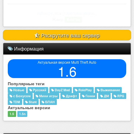
rahatov.mta [t.me/mtarahato..
Жанр
RolePlay
Раскрутите ваш сервер
Информация
Актуальная версия Multi Theft Auto
1.6
Популярные теги
Новые
Русский
DayZ Mod
RolePlay
Выживание
с Бонусом
Мини игры
Дрифт
Гонки
ДМ
RPG
TDM
Stunt
БПАН
Актуальные версии
1.5
1.5n