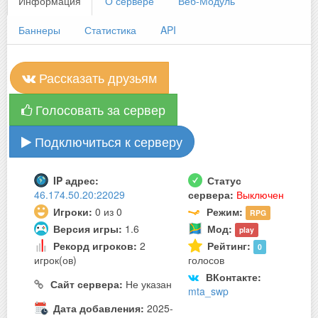
Информация
О сервере
Веб-Модуль
Баннеры
Статистика
API
Рассказать друзьям
Голосовать за сервер
Подключиться к серверу
IP адрес:
Статус
46.174.50.20:22029
сервера:
Выключен
Игроки:
0 из 0
Режим:
RPG
Версия игры:
1.6
Мод:
play
Рекорд игроков:
2
Рейтинг:
0
игрок(ов)
голосов
ВКонтакте:
Сайт сервера:
Не указан
mta_swp
Дата добавления:
2025-