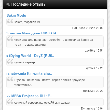
Последние отзывы
Bakm Modu
Salam, maşallah 😍
Fiat Pulse 2022
23:00
в
Золотая Молодёжь RUS|GTA ..
люди сначала начинают оскорблять а потом за банят за
не за что даже админы
dxx96
15:51
в
#1Dying World - DayZ [RUS..
лучший сервер
kyoto
17:23
в
rahatov.mta [t.me/mtaraha..
IP указан не верно - искать через поиск в браузере
rahatov.mta💪
rah123
20:20
в
>> MESA Project >> RU / E..
каличный сервер, валерка79 сын шлюхи
Dynamic
16:04
в