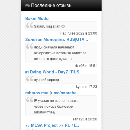
Последние отзывы
Bakm Modu
Salam, maşallah 😍
Fiat Pulse 2022
23:00
в
Золотая Молодёжь RUS|GTA ..
люди сначала начинают
оскорблять а потом за банят за
не за что даже админы
dxx96
15:51
в
#1Dying World - DayZ [RUS..
лучший сервер
kyoto
17:23
в
rahatov.mta [t.me/mtaraha..
IP указан не верно - искать
через поиск в браузере
rahatov.mta💪
rah123
20:20
в
>> MESA Project >> RU / E..