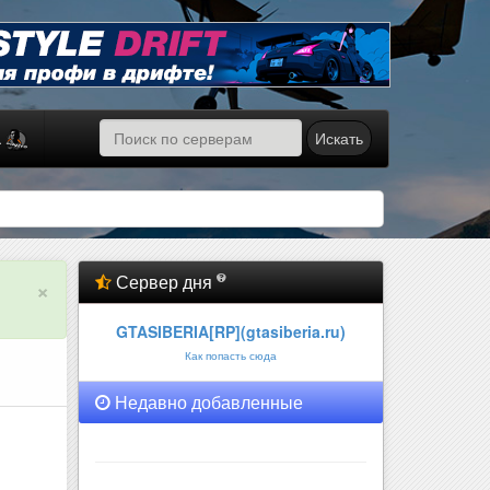
Искать
а
Сервер дня
×
GTASIBERIA[RP](gtasiberia.ru)
Как попасть сюда
Недавно добавленные