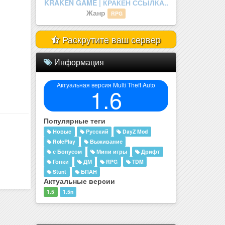
legenda mta.
Жанр
RolePlay
Раскрутите ваш сервер
Информация
Актуальная версия Multi Theft Auto
1.6
Популярные теги
Новые
Русский
DayZ Mod
RolePlay
Выживание
с Бонусом
Мини игры
Дрифт
Гонки
ДМ
RPG
TDM
Stunt
БПАН
Актуальные версии
1.5
1.5n