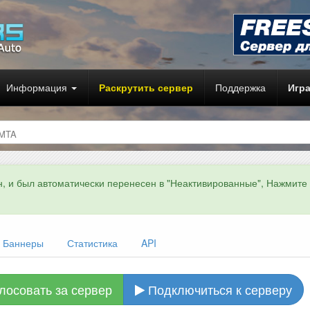
Информация
Раскрутить сервер
Поддержка
Игр
 MTA
н, и был автоматически перенесен в "Неактивированные", Нажмите
Баннеры
Статистика
API
лосовать за сервер
Подключиться к серверу