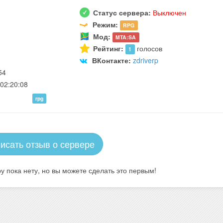
Статус сервера:
Выключен
Режим:
RPG
Мод:
MTA:SA
Рейтинг:
голосов
1
ВКонтакте:
zdriverp
54
02:20:08
rpg
исать отзыв о сервере
у пока нету, но вы можете сделать это первым!