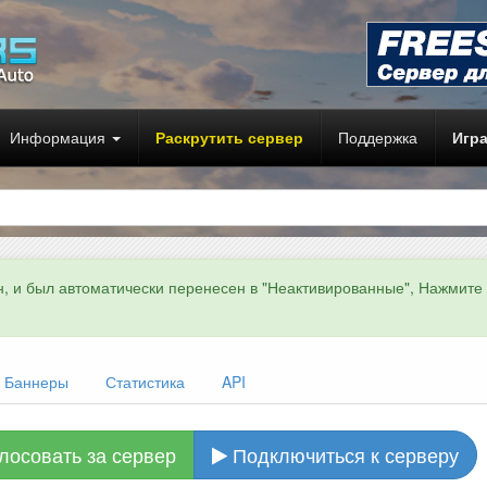
Информация
Раскрутить сервер
Поддержка
Игр
н, и был автоматически перенесен в "Неактивированные", Нажмите
Баннеры
Статистика
API
лосовать за сервер
Подключиться к серверу