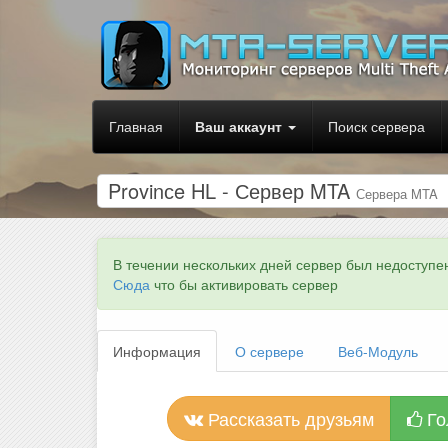
Главная
Ваш аккаунт
Поиск сервера
Provinсe HL - Сервер MTA
Сервера MTA
В течении нескольких дней сервер был недоступе
Сюда
что бы активировать сервер
Информация
О сервере
Веб-Модуль
Рассказать друзьям
Го