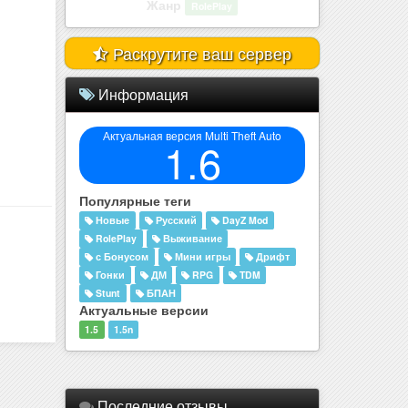
Жанр
RolePlay
Раскрутите ваш сервер
Информация
Актуальная версия Multi Theft Auto
1.6
Популярные теги
Новые
Русский
DayZ Mod
RolePlay
Выживание
с Бонусом
Мини игры
Дрифт
Гонки
ДМ
RPG
TDM
Stunt
БПАН
Актуальные версии
1.5
1.5n
Последние отзывы