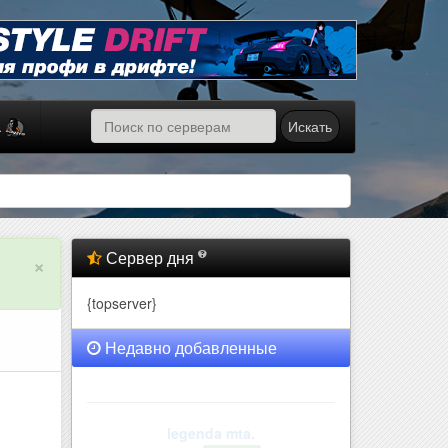
Искать
а
Сервер дня
×
{topserver}
Недавно добавленные
rahatov.mta [t.me/mtarahato..