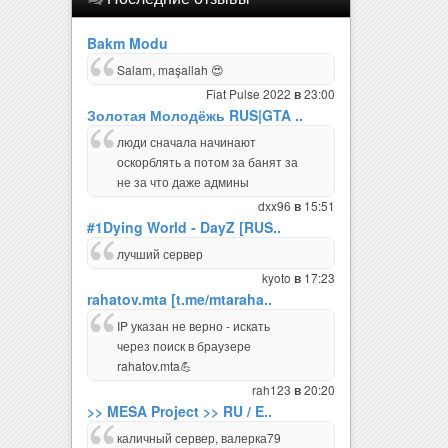
Bakm Modu
Salam, maşallah 😍
Fiat Pulse 2022
23:00
в
Золотая Молодёжь RUS|GTA ..
люди сначала начинают
оскорблять а потом за банят за
не за что даже админы
dxx96
15:51
в
#1Dying World - DayZ [RUS..
лучший сервер
kyoto
17:23
в
rahatov.mta [t.me/mtaraha..
IP указан не верно - искать
через поиск в браузере
rahatov.mta💪
rah123
20:20
в
>> MESA Project >> RU / E..
каличный сервер, валерка79