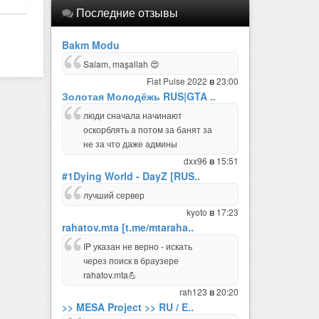
Последние отзывы
Bakm Modu
Salam, maşallah 😍
Fiat Pulse 2022
23:00
в
Золотая Молодёжь RUS|GTA ..
люди сначала начинают
оскорблять а потом за банят за
не за что даже админы
dxx96
15:51
в
#1Dying World - DayZ [RUS..
лучший сервер
kyoto
17:23
в
rahatov.mta [t.me/mtaraha..
IP указан не верно - искать
через поиск в браузере
rahatov.mta💪
rah123
20:20
в
>> MESA Project >> RU / E..