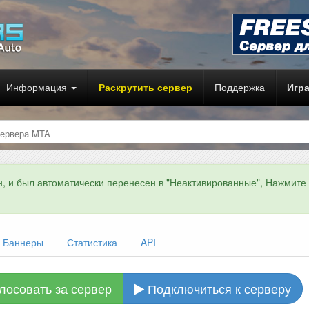
Информация
Раскрутить сервер
Поддержка
Игр
ервера MTA
н, и был автоматически перенесен в "Неактивированные", Нажмите
Баннеры
Статистика
API
лосовать за сервер
Подключиться к серверу