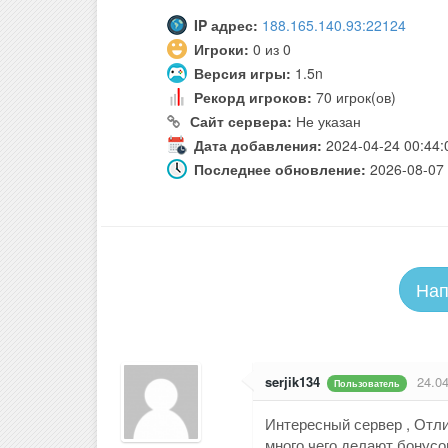
IP адрес:
188.165.140.93:22124
Игроки:
0 из 0
Версия игры:
1.5n
Рекорд игроков:
70 игрок(ов)
Сайт сервера:
Не указан
Дата добавления:
2024-04-24 00:44:
Последнее обновление:
2026-08-07 
Нап
serjik134
24.04
Пользователь
Интересный сервер , Отл
много чего делают бонусо