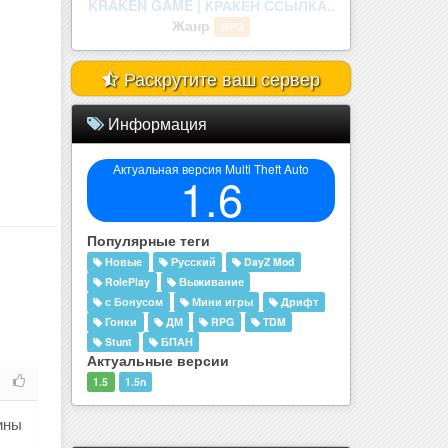
legenda mta.
Жанр
RolePlay
Раскрутите ваш сервер
Информация
Актуальная версия Multi Theft Auto
1.6
Популярные теги
Новые
Русский
DayZ Mod
RolePlay
Выживание
с Бонусом
Мини игры
Дрифт
Гонки
ДМ
RPG
TDM
Stunt
БПАН
Актуальные версии
1.5
1.5n
ины