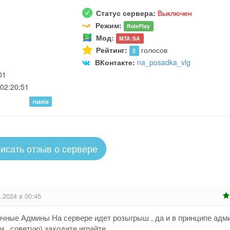
Статус сервера:
Выключен
Режим:
RolePlay
Мод:
MTA:SA
Рейтинг:
голосов
2
ВКонтакте:
na_posadka_vlg
01
02:20:51
russia
исать отзыв о сервере
.2024 в 00:45
ичные Админы На сервере идет розыгрыш , да и в принципе адм
м , советую) заходите играйте