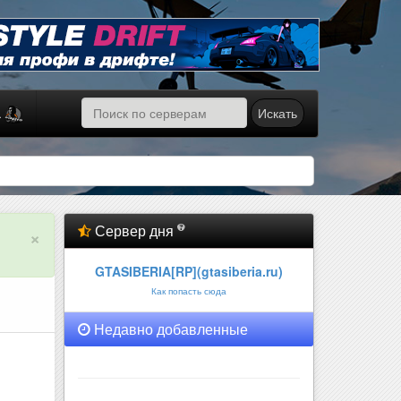
Искать
а
Сервер дня
×
GTASIBERIA[RP](gtasiberia.ru)
Как попасть сюда
Недавно добавленные