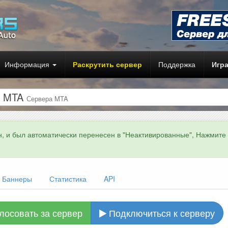
Информация
Раскрутить сервер
Поддержка
Игр
ер MTA
Сервера MTA
н, и был автоматически перенесен в "Неактивированные", Нажмите
Баннеры
Статистика
API
лосовать за сервер
Подключиться к серверу