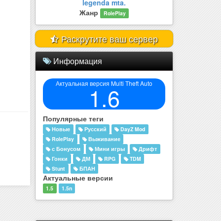
legenda mta.
Жанр
RolePlay
Раскрутите ваш сервер
Информация
Актуальная версия Multi Theft Auto
1.6
Популярные теги
Новые
Русский
DayZ Mod
RolePlay
Выживание
с Бонусом
Мини игры
Дрифт
Гонки
ДМ
RPG
TDM
Stunt
БПАН
Актуальные версии
1.5
1.5n