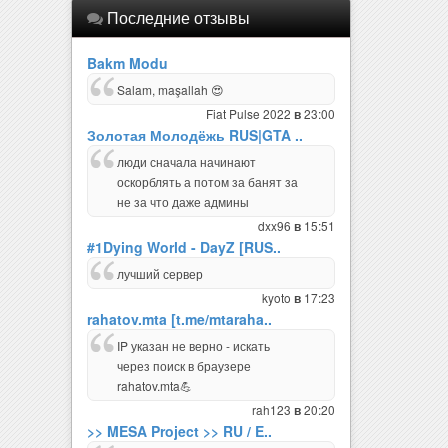
Последние отзывы
Bakm Modu
Salam, maşallah 😍
Fiat Pulse 2022
23:00
в
Золотая Молодёжь RUS|GTA ..
люди сначала начинают
оскорблять а потом за банят за
не за что даже админы
dxx96
15:51
в
#1Dying World - DayZ [RUS..
лучший сервер
kyoto
17:23
в
rahatov.mta [t.me/mtaraha..
IP указан не верно - искать
через поиск в браузере
rahatov.mta💪
rah123
20:20
в
>> MESA Project >> RU / E..