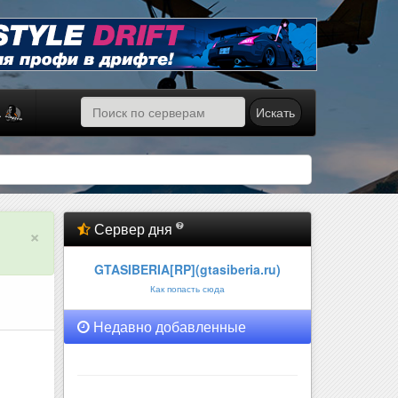
Искать
а
Сервер дня
×
GTASIBERIA[RP](gtasiberia.ru)
Как попасть сюда
Недавно добавленные