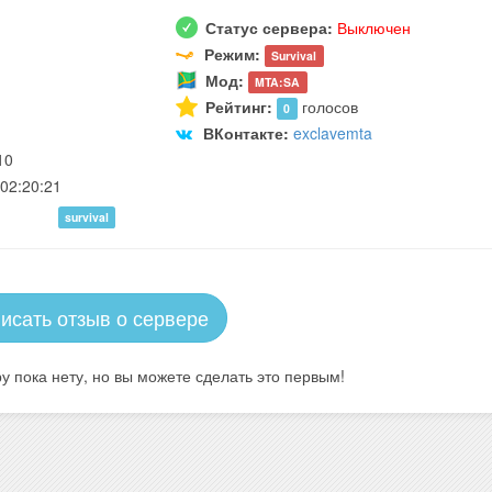
Статус сервера:
Выключен
Режим:
Survival
Мод:
MTA:SA
Рейтинг:
голосов
0
ВКонтакте:
exclavemta
10
02:20:21
survival
исать отзыв о сервере
у пока нету, но вы можете сделать это первым!