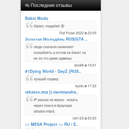
Последние отзывы
Bakm Modu
Salam, maşallah 😍
Fiat Pulse 2022
23:00
в
Золотая Молодёжь RUS|GTA ..
люди сначала начинают
оскорблять а потом за банят за
не за что даже админы
dxx96
15:51
в
#1Dying World - DayZ [RUS..
лучший сервер
kyoto
17:23
в
rahatov.mta [t.me/mtaraha..
IP указан не верно - искать
через поиск в браузере
rahatov.mta💪
rah123
20:20
в
>> MESA Project >> RU / E..