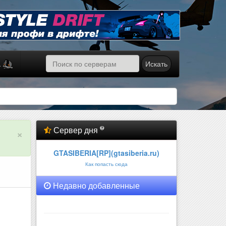
Искать
а
Сервер дня
×
GTASIBERIA[RP](gtasiberia.ru)
Как попасть сюда
Недавно добавленные