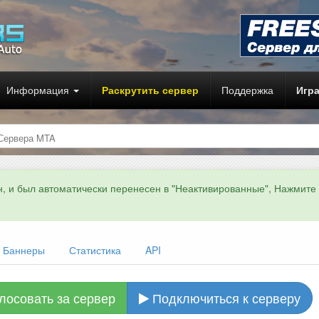
Информация
Раскрутить сервер
Поддержка
Игр
Сервера MTA
н, и был автоматически перенесен в "Неактивированные", Нажмите
Баннеры
Статистика
API
лосовать за сервер
Подключиться к серверу