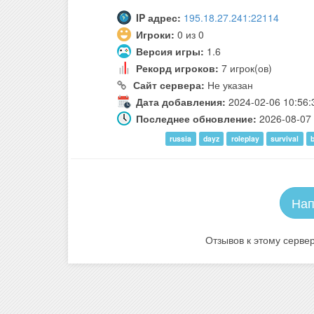
IP адрес:
195.18.27.241:22114
Игроки:
0 из 0
Версия игры:
1.6
Рекорд игроков:
7 игрок(ов)
Сайт сервера:
Не указан
Дата добавления:
2024-02-06 10:56:
Последнее обновление:
2026-08-07 
russia
dayz
roleplay
survival
Нап
Отзывов к этому сервер