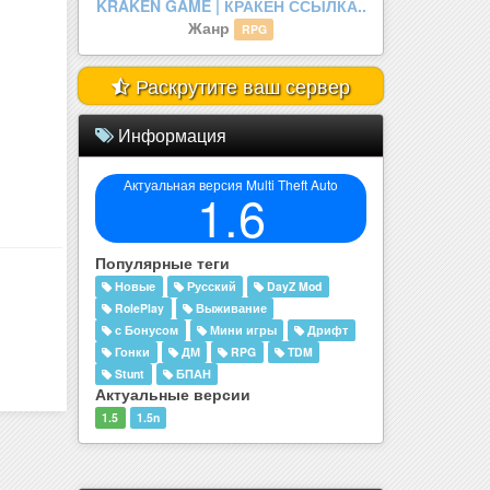
legenda mta.
Жанр
RolePlay
Раскрутите ваш сервер
Информация
Актуальная версия Multi Theft Auto
1.6
Популярные теги
Новые
Русский
DayZ Mod
RolePlay
Выживание
с Бонусом
Мини игры
Дрифт
Гонки
ДМ
RPG
TDM
Stunt
БПАН
Актуальные версии
1.5
1.5n