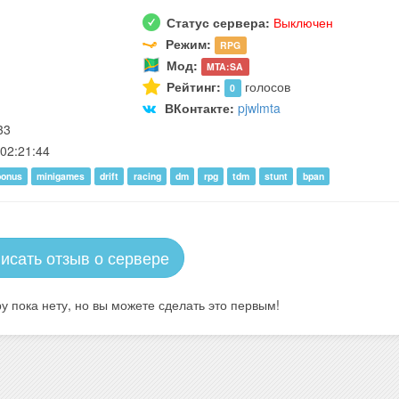
Статус сервера:
Выключен
Режим:
RPG
Мод:
MTA:SA
Рейтинг:
голосов
0
ВКонтакте:
pjwlmta
33
02:21:44
bonus
minigames
drift
racing
dm
rpg
tdm
stunt
bpan
исать отзыв о сервере
у пока нету, но вы можете сделать это первым!