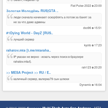
Fiat Pulse 2022
23:00
в
Золотая Молодёжь RUS|GTA ..
люди сначала начинают оскорблять а потом за банят за
не за что даже админы
dxx96
15:51
в
#1Dying World - DayZ [RUS..
лучший сервер
kyoto
17:23
в
rahatov.mta [t.me/mtaraha..
IP указан не верно - искать через поиск в браузере
rahatov.mta💪
rah123
20:20
в
>> MESA Project >> RU / E..
каличный сервер, валерка79 сын шлюхи
Dynamic
16:04
в