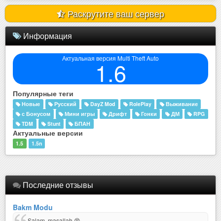
Раскрутите ваш сервер
Информация
Актуальная версия Multi Theft Auto
1.6
Популярные теги
Новые
Русский
DayZ Mod
RolePlay
Выживание
с Бонусом
Мини игры
Дрифт
Гонки
ДМ
RPG
TDM
Stunt
БПАН
Актуальные версии
1.5
1.5n
Последние отзывы
Bakm Modu
Salam, maşallah 😍