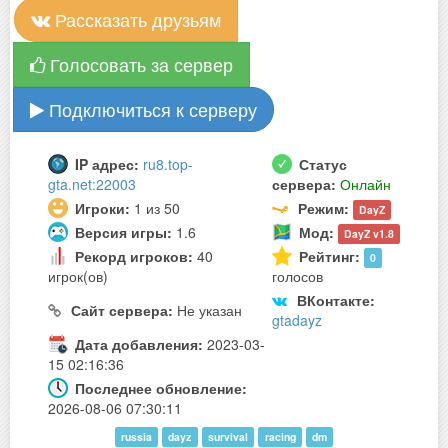
Рассказать друзьям
Голосовать за сервер
Подключиться к серверу
IP адрес:
ru8.top-
Статус
gta.net:22003
сервера:
Онлайн
Игроки:
1 из 50
Режим:
DayZ
Версия игры:
1.6
Мод:
DayZ v1.8
Рекорд игроков:
40
Рейтинг:
0
игрок(ов)
голосов
ВКонтакте:
Сайт сервера:
Не указан
gtadayz
Дата добавления:
2023-03-
15 02:16:36
Последнее обновление:
2026-08-06 07:30:11
russia
dayz
survival
racing
dm