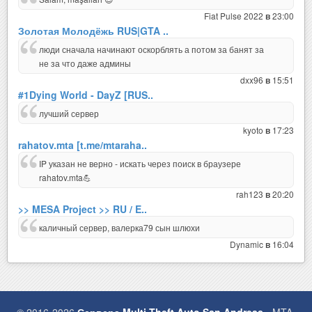
Fiat Pulse 2022
23:00
в
Золотая Молодёжь RUS|GTA ..
люди сначала начинают оскорблять а потом за банят за
не за что даже админы
dxx96
15:51
в
#1Dying World - DayZ [RUS..
лучший сервер
kyoto
17:23
в
rahatov.mta [t.me/mtaraha..
IP указан не верно - искать через поиск в браузере
rahatov.mta💪
rah123
20:20
в
>> MESA Project >> RU / E..
каличный сервер, валерка79 сын шлюхи
Dynamic
16:04
в