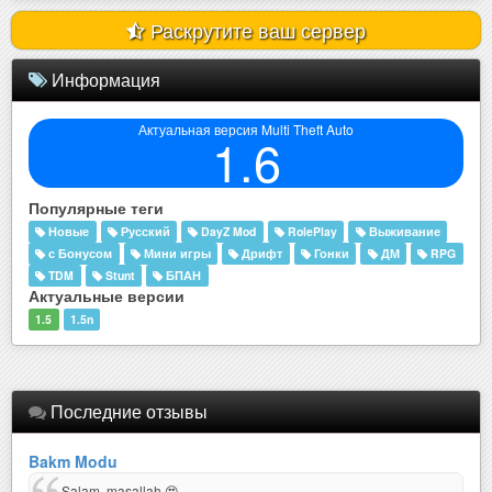
Раскрутите ваш сервер
Информация
Актуальная версия Multi Theft Auto
1.6
Популярные теги
Новые
Русский
DayZ Mod
RolePlay
Выживание
с Бонусом
Мини игры
Дрифт
Гонки
ДМ
RPG
TDM
Stunt
БПАН
Актуальные версии
1.5
1.5n
Последние отзывы
Bakm Modu
Salam, maşallah 😍