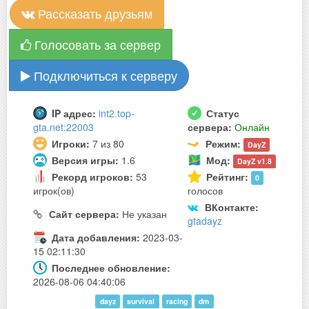
Рассказать друзьям
Голосовать за сервер
Подключиться к серверу
IP адрес:
int2.top-
Статус
gta.net:22003
сервера:
Онлайн
Игроки:
7 из 80
Режим:
DayZ
Версия игры:
1.6
Мод:
DayZ v1.8
Рекорд игроков:
53
Рейтинг:
0
игрок(ов)
голосов
ВКонтакте:
Сайт сервера:
Не указан
gtadayz
Дата добавления:
2023-03-
15 02:11:30
Последнее обновление:
2026-08-06 04:40:06
dayz
survival
racing
dm