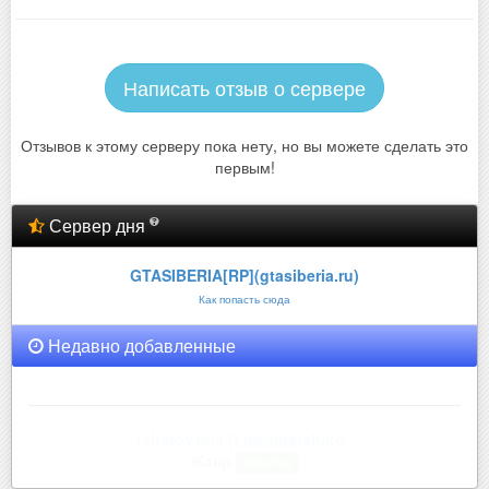
Написать отзыв о сервере
Отзывов к этому серверу пока нету, но вы можете сделать это
первым!
Сервер дня
GTASIBERIA[RP](gtasiberia.ru)
Как попасть сюда
Недавно добавленные
rahatov.mta [t.me/mtarahato..
Жанр
RolePlay