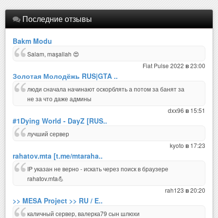
Последние отзывы
Bakm Modu
Salam, maşallah 😍
Fiat Pulse 2022
23:00
в
Золотая Молодёжь RUS|GTA ..
люди сначала начинают оскорблять а потом за банят за
не за что даже админы
dxx96
15:51
в
#1Dying World - DayZ [RUS..
лучший сервер
kyoto
17:23
в
rahatov.mta [t.me/mtaraha..
IP указан не верно - искать через поиск в браузере
rahatov.mta💪
rah123
20:20
в
>> MESA Project >> RU / E..
каличный сервер, валерка79 сын шлюхи