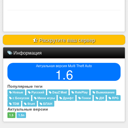
rahatov.mta [t.me/mtarahato..
Жанр
RolePlay
Раскрутите ваш сервер
Информация
Актуальная версия Multi Theft Auto
1.6
Популярные теги
Новые
Русский
DayZ Mod
RolePlay
Выживание
с Бонусом
Мини игры
Дрифт
Гонки
ДМ
RPG
TDM
Stunt
БПАН
Актуальные версии
1.5
1.5n