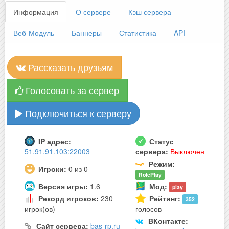
Информация
О сервере
Кэш сервера
Веб-Модуль
Баннеры
Статистика
API
Рассказать друзьям
Голосовать за сервер
Подключиться к серверу
IP адрес:
Статус
51.91.91.103:22003
сервера:
Выключен
Режим:
Игроки:
0 из 0
RolePlay
Версия игры:
1.6
Мод:
play
Рекорд игроков:
230
Рейтинг:
352
игрок(ов)
голосов
ВКонтакте:
Сайт сервера:
bas-rp.ru