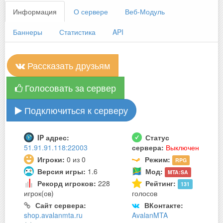
Информация
О сервере
Веб-Модуль
Баннеры
Статистика
API
Рассказать друзьям
Голосовать за сервер
Подключиться к серверу
IP адрес:
Статус
51.91.91.118:22003
сервера:
Выключен
Игроки:
0 из 0
Режим:
RPG
Версия игры:
1.6
Мод:
MTA:SA
Рекорд игроков:
228
Рейтинг:
131
игрок(ов)
голосов
Сайт сервера:
ВКонтакте:
shop.avalanmta.ru
AvalanMTA