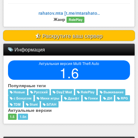
rahatov.mta [t.me/mtarahato..
Жанр
RolePlay
Раскрутите ваш сервер
Информация
Актуальная версия Multi Theft Auto
1.6
Популярные теги
Новые
Русский
DayZ Mod
RolePlay
Выживание
с Бонусом
Мини игры
Дрифт
Гонки
ДМ
RPG
TDM
Stunt
БПАН
Актуальные версии
1.5
1.5n