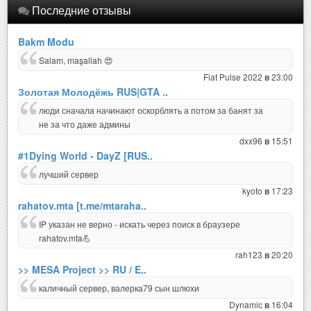
Последние отзывы
Bakm Modu
Salam, maşallah 😍
Fiat Pulse 2022
23:00
в
Золотая Молодёжь RUS|GTA ..
люди сначала начинают оскорблять а потом за банят за
не за что даже админы
dxx96
15:51
в
#1Dying World - DayZ [RUS..
лучший сервер
kyoto
17:23
в
rahatov.mta [t.me/mtaraha..
IP указан не верно - искать через поиск в браузере
rahatov.mta💪
rah123
20:20
в
>> MESA Project >> RU / E..
каличный сервер, валерка79 сын шлюхи
Dynamic
16:04
в