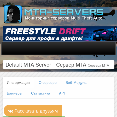
Default MTA Server - Сервер MTA
Сервера MTA
Информация
О сервере
Веб-Модуль
Баннеры
Статистика
API
Рассказать друзьям