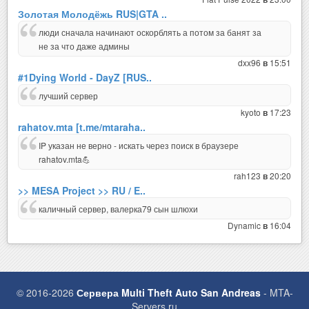
Золотая Молодёжь RUS|GTA ..
люди сначала начинают оскорблять а потом за банят за
не за что даже админы
dxx96
15:51
в
#1Dying World - DayZ [RUS..
лучший сервер
kyoto
17:23
в
rahatov.mta [t.me/mtaraha..
IP указан не верно - искать через поиск в браузере
rahatov.mta💪
rah123
20:20
в
>> MESA Project >> RU / E..
каличный сервер, валерка79 сын шлюхи
Dynamic
16:04
в
© 2016-2026
Сервера Multi Theft Auto San Andreas
- MTA-
Servers.ru