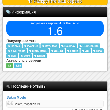
Раскрутите ваш сервер
Информация
Актуальная версия Multi Theft Auto
1.6
Популярные теги
Новые
Русский
DayZ Mod
RolePlay
Выживание
с Бонусом
Мини игры
Дрифт
Гонки
ДМ
RPG
TDM
Stunt
БПАН
Актуальные версии
1.5
1.5n
Последние отзывы
Bakm Modu
Salam, maşallah 😍
Fiat Pulse 2022
23:00
в