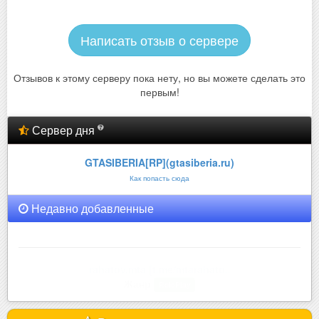
Написать отзыв о сервере
Отзывов к этому серверу пока нету, но вы можете сделать это
первым!
Сервер дня
GTASIBERIA[RP](gtasiberia.ru)
Как попасть сюда
Недавно добавленные
rahatov.mta [t.me/mtarahato..
Жанр
RolePlay