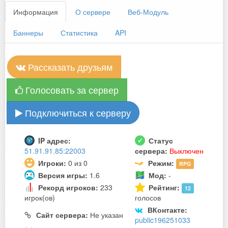
Информация
О сервере
Веб-Модуль
Баннеры
Статистика
API
Рассказать друзьям
Голосовать за сервер
Подключиться к серверу
IP адрес:
Статус
51.91.91.85:22003
сервера:
Выключен
Игроки:
0 из 0
Режим:
RPG
Версия игры:
1.6
Мод:
-
Рекорд игроков:
233
Рейтинг:
12
игрок(ов)
голосов
ВКонтакте:
Сайт сервера:
Не указан
public196251033