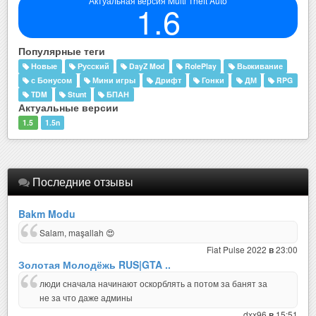
Актуальная версия Multi Theft Auto
1.6
Популярные теги
Новые
Русский
DayZ Mod
RolePlay
Выживание
с Бонусом
Мини игры
Дрифт
Гонки
ДМ
RPG
TDM
Stunt
БПАН
Актуальные версии
1.5
1.5n
Последние отзывы
Bakm Modu
Salam, maşallah 😍
Fiat Pulse 2022
23:00
в
Золотая Молодёжь RUS|GTA ..
люди сначала начинают оскорблять а потом за банят за
не за что даже админы
dxx96
15:51
в