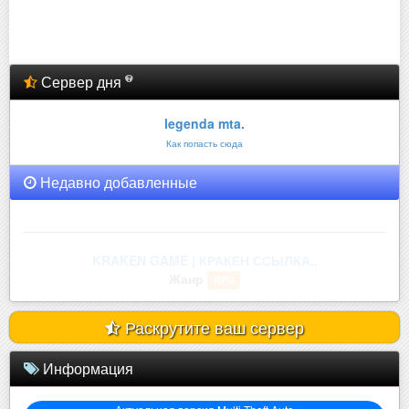
Сервер дня
legenda mta.
Как попасть сюда
Недавно добавленные
legenda mta.
Жанр
RolePlay
Раскрутите ваш сервер
Информация