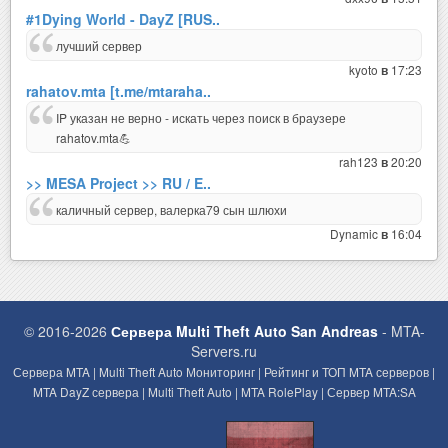
#1Dying World - DayZ [RUS..
лучший сервер
kyoto
17:23
в
rahatov.mta [t.me/mtaraha..
IP указан не верно - искать через поиск в браузере
rahatov.mta💪
rah123
20:20
в
>> MESA Project >> RU / E..
каличный сервер, валерка79 сын шлюхи
Dynamic
16:04
в
© 2016-2026
Сервера Multi Theft Auto San Andreas
- MTA-
Servers.ru
Сервера MTA | Multi Theft Auto Мониторинг | Рейтинг и ТОП MTA серверов |
MTA DayZ сервера | Multi Theft Auto | MTA RolePlay | Сервер MTA:SA