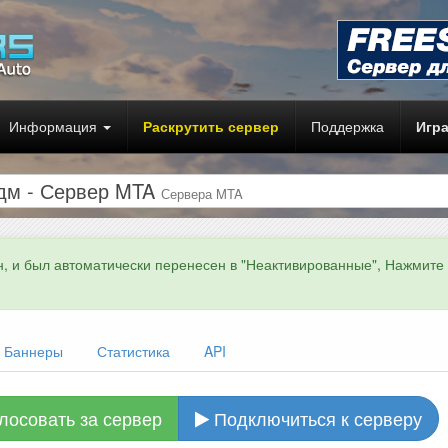
Информация
Раскрутить сервер
Поддержка
Игр
|дм - Сервер MTA
Сервера MTA
н, и был автоматически перенесен в "Неактивированные", Нажмите
Баннеры
Статистика
API
лосовать за сервер
Подключиться к серверу