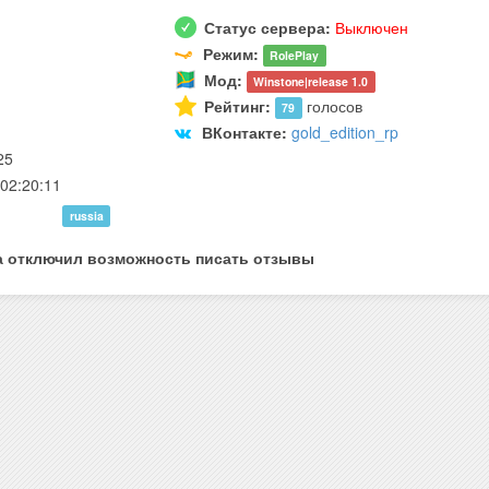
Статус сервера:
Выключен
Режим:
RolePlay
Мод:
Winstone|release 1.0
Рейтинг:
голосов
79
ВКонтакте:
gold_edition_rp
25
02:20:11
russia
а отключил возможность писать отзывы