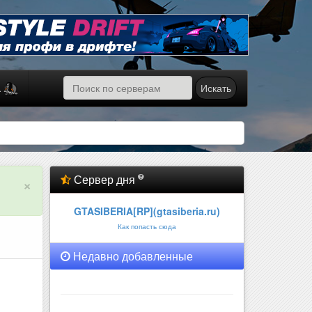
Искать
а
Сервер дня
×
GTASIBERIA[RP](gtasiberia.ru)
Как попасть сюда
Недавно добавленные