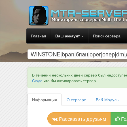
Главная
Ваш аккаунт
Поиск сервера
WINSTONE|bpan|бпан|oper|опер|dm
В течении нескольких дней сервер был недоступе
Сюда
что бы активировать сервер
Информация
О сервере
Веб-Модуль
Рассказать друзьям
Го