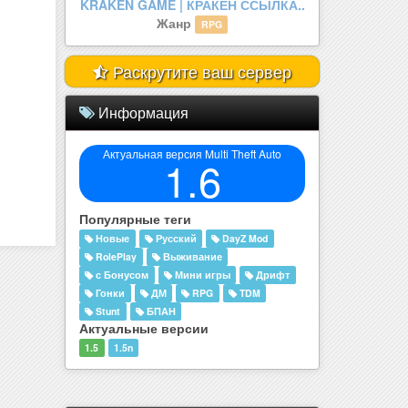
legenda mta.
Жанр
RolePlay
Раскрутите ваш сервер
Информация
Актуальная версия Multi Theft Auto
1.6
Популярные теги
Новые
Русский
DayZ Mod
RolePlay
Выживание
с Бонусом
Мини игры
Дрифт
Гонки
ДМ
RPG
TDM
Stunt
БПАН
Актуальные версии
1.5
1.5n