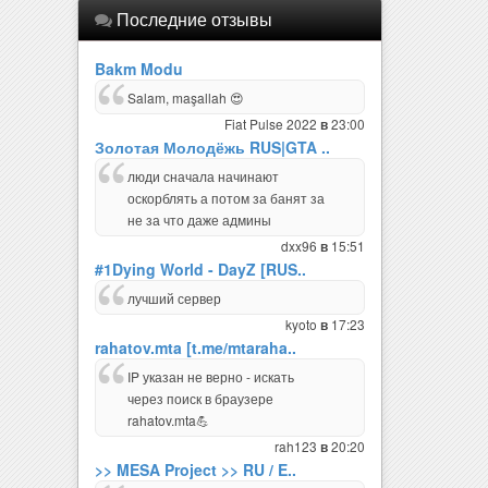
Последние отзывы
Bakm Modu
Salam, maşallah 😍
Fiat Pulse 2022
23:00
в
Золотая Молодёжь RUS|GTA ..
люди сначала начинают
оскорблять а потом за банят за
не за что даже админы
dxx96
15:51
в
#1Dying World - DayZ [RUS..
лучший сервер
kyoto
17:23
в
rahatov.mta [t.me/mtaraha..
IP указан не верно - искать
через поиск в браузере
rahatov.mta💪
rah123
20:20
в
>> MESA Project >> RU / E..